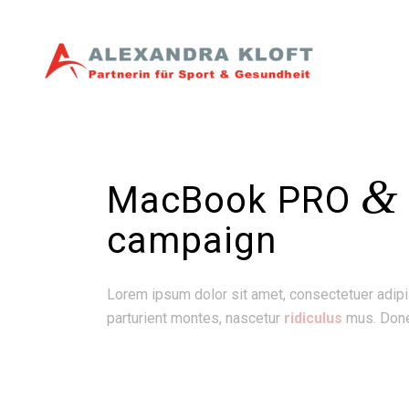
&
MacBook PRO
campaign
Lorem ipsum dolor sit amet, consectetuer adip
parturient montes, nascetur
ridiculus
mus. Donec