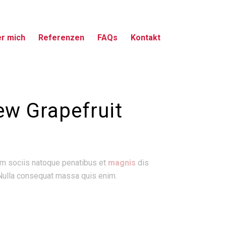
r mich
Referenzen
FAQs
Kontakt
ew Grapefruit
um sociis natoque penatibus et
magnis
dis
 Nulla consequat massa quis enim.