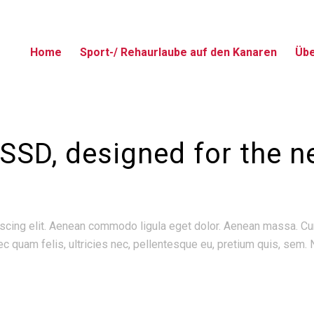
Home
Sport-/ Rehaurlaube auf den Kanaren
Übe
SSD, designed for the n
iscing elit. Aenean commodo ligula eget dolor. Aenean massa. C
 quam felis, ultricies nec, pellentesque eu, pretium quis, sem.