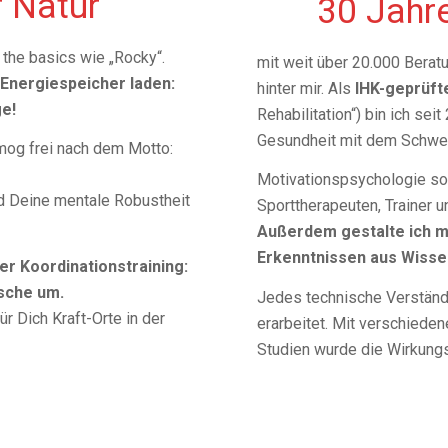
r Natur
30 Jahr
 the basics wie „Rocky“.
mit weit über 20.000 Berat
 Energiespeicher laden:
hinter mir. Als
IHK-geprüft
ge!
Rehabilitation“) bin ich sei
Gesundheit mit dem Schwer
mog frei nach dem Motto:
Motivationspsychologie sow
 Deine mentale Robustheit
Sporttherapeuten, Trainer u
Außerdem gestalte ich m
Erkenntnissen aus Wisse
er Koordinationstraining:
nsche um.
Jedes technische Verständni
ür Dich Kraft-Orte in der
erarbeitet. Mit verschieden
Studien wurde die Wirkungs