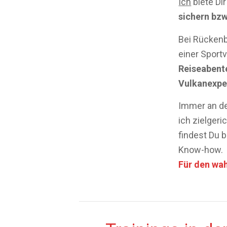
Ich
biete Di
sichern bzw
Bei Rücken
einer Sport
Reiseabent
Vulkanexpe
Immer an de
ich zielger
findest Du b
Know-how.
Für den wah