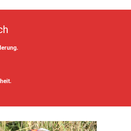
ch
derung.
heit.