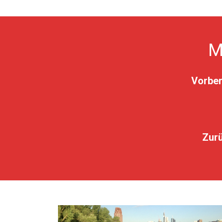
M
Vorber
Zurü