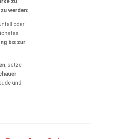
ärke zu
zu werden
:
Unfall oder
nächstes
ng bis zur
en
, setze
schauer
reude und