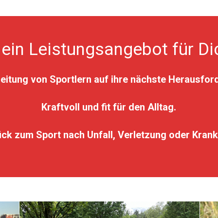
ein Leistungsangebot für Di
eitung von Sportlern auf ihre nächste Herausfor
Kraftvoll und fit für den Alltag.
ck zum Sport nach Unfall, Verletzung oder Krank