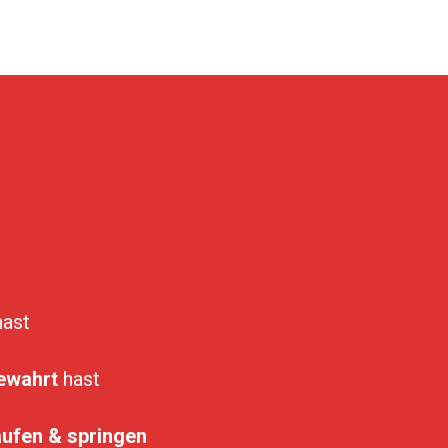
hast
ewahrt
hast
aufen & springen