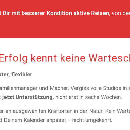
 Dir
mit besserer Kondition aktive Reisen
, von de
Erfolg kennt keine Wartesc
ter, flexibler
Familienmanager und Macher. Vergiss volle Studios in 
t
jetzt Unterstützung,
nicht erst in sechs Wochen.
der an ausgewählten Kraftorten in der Natur. Kein Wart
und Deinem Kalender anpasst – nicht umgekehrt.