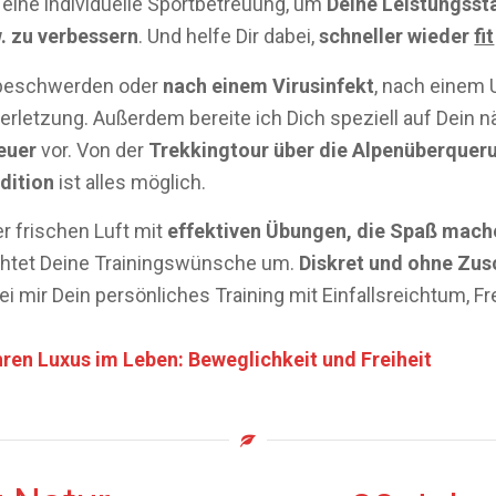
r eine individuelle Sportbetreuung, um
Deine Leistungsst
. zu verbessern
. Und helfe Dir dabei,
schneller wieder
fit
beschwerden oder
nach einem Virusinfekt
, nach einem 
verletzung. Außerdem bereite ich Dich speziell auf Dein 
euer
vor. Von der
Trekkingtour über die Alpenüberqueru
dition
ist alles möglich.
r frischen Luft mit
effektiven Übungen, die Spaß
mach
ichtet Deine Trainingswünsche um.
Diskret und ohne Zu
ei mir Dein persönliches Training mit Einfallsreichtum, F
ren Luxus im Leben: Beweglichkeit und Freiheit